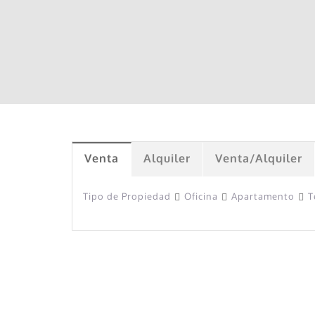
Skip
to
content
Venta
Alquiler
Venta/Alquiler
Tipo de Propiedad
Oficina
Apartamento
T