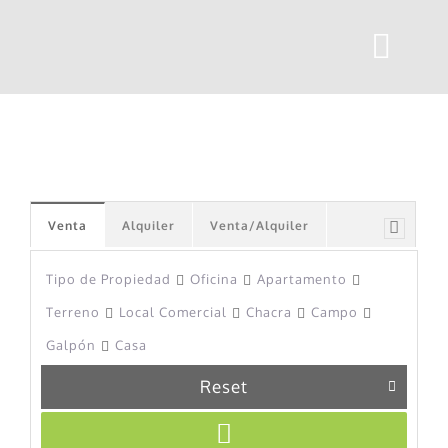
Skip
to
Togg
content
Navi
INICIO
PROPIEDADES
Venta
Alquiler
Venta/Alquiler
CONTACTO
Tipo de Propiedad
Oficina
Apartamento
Terreno
Local Comercial
Chacra
Campo
Galpón
Casa
Reset