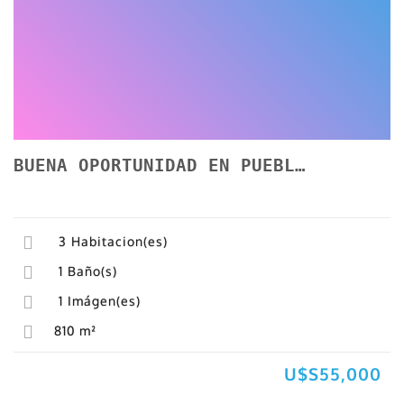
BUENA OPORTUNIDAD EN PUEBLO AGRACIADA!
3
Habitacion(es)
1
Baño(s)
1
Imágen(es)
810
m²
U$S55,000