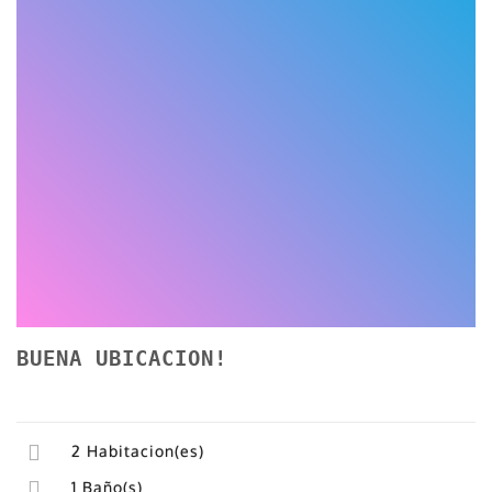
BUENA UBICACION!
2
Habitacion(es)
1
Baño(s)