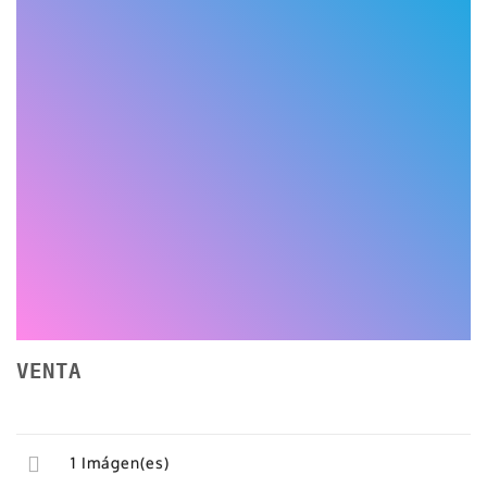
VENTA
1
Imágen(es)