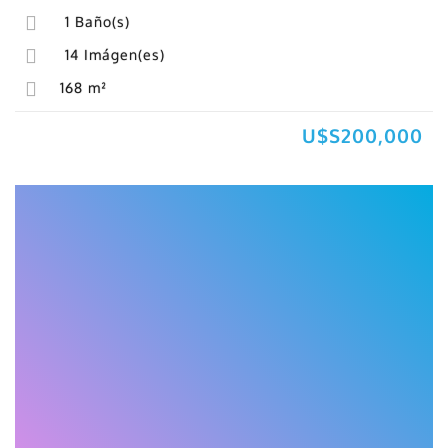
1
Baño(s)
14
Imágen(es)
168
m²
U$S200,000